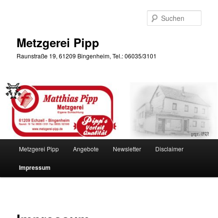
Zum
primären
Such
Inhalt
springen
Metzgerei Pipp
Raunstraße 19, 61209 Bingenheim, Tel.: 06035/3101
Hauptmenü
Metzgerei Pipp
Angebote
Newsletter
Disclaimer
Impressum