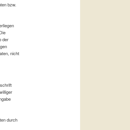
hten bzw.
erliegen
Die
b der
igen
aten, nicht
chrift
illiger
Angabe
ten durch