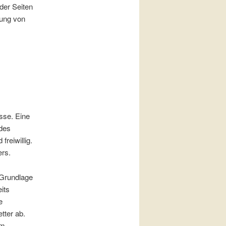
der Seiten
dung von
sse. Eine
 des
reiwillig.
ers.
 Grundlage
eits
e
tter ab.
om