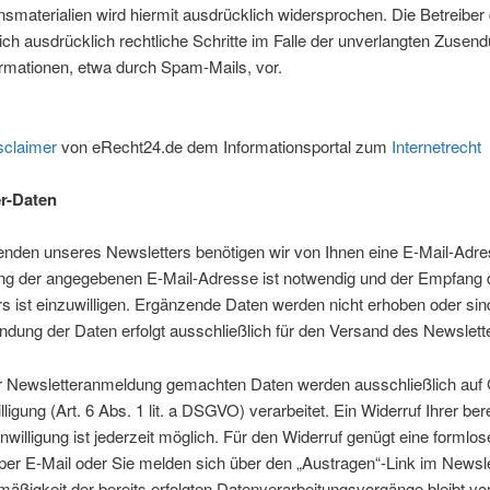
nsmaterialien wird hiermit ausdrücklich widersprochen. Die Betreiber 
ich ausdrücklich rechtliche Schritte im Falle der unverlangten Zusen
rmationen, etwa durch Spam-Mails, vor.
sclaimer
von eRecht24.de dem Informationsportal zum
Internetrecht
r-Daten
nden unseres Newsletters benötigen wir von Ihnen eine E-Mail-Adre
rung der angegebenen E-Mail-Adresse ist notwendig und der Empfang
s ist einzuwilligen. Ergänzende Daten werden nicht erhoben oder sind f
dung der Daten erfolgt ausschließlich für den Versand des Newslett
er Newsletteranmeldung gemachten Daten werden ausschließlich auf
lligung (Art. 6 Abs. 1 lit. a DSGVO) verarbeitet. Ein Widerruf Ihrer ber
Einwilligung ist jederzeit möglich. Für den Widerruf genügt eine formlos
 per E-Mail oder Sie melden sich über den „Austragen“-Link im Newsle
äßigkeit der bereits erfolgten Datenverarbeitungsvorgänge bleibt v