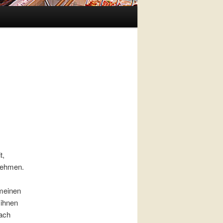
t,
rnehmen.
emeinen
 ihnen
nach