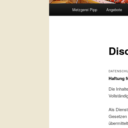
Hauptmenü
Metzgerei Pipp
Angebote
Dis
DATENSCHU
Haftung f
Die Inhalte
Vollständi
Als Dienst
Gesetzen v
übermitte