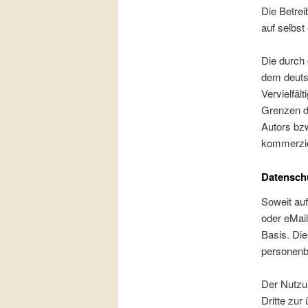
Die Betrei
auf selbst
Die durch 
dem deutsc
Vervielfäl
Grenzen d
Autors bzw
kommerzie
Datensch
Soweit au
oder eMail
Basis. Die
personenb
Der Nutzu
Dritte zur