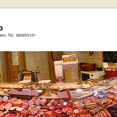
p
im, Tel.: 06035/3101