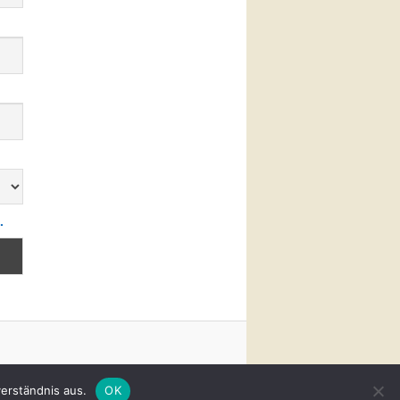
.
erständnis aus.
OK