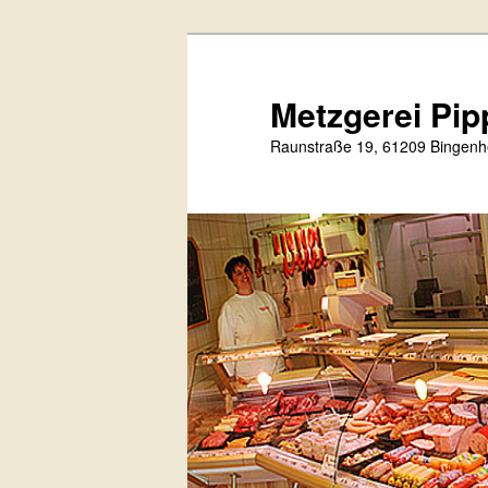
Zum
primären
Inhalt
Metzgerei Pip
springen
Raunstraße 19, 61209 Bingenhe