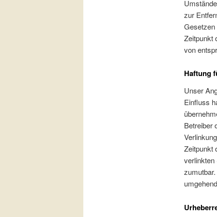
Umständen 
zur Entfe
Gesetzen b
Zeitpunkt 
von entsp
Haftung f
Unser Ange
Einfluss h
übernehmen
Betreiber 
Verlinkung
Zeitpunkt 
verlinkten
zumutbar.
umgehend 
Urheberr