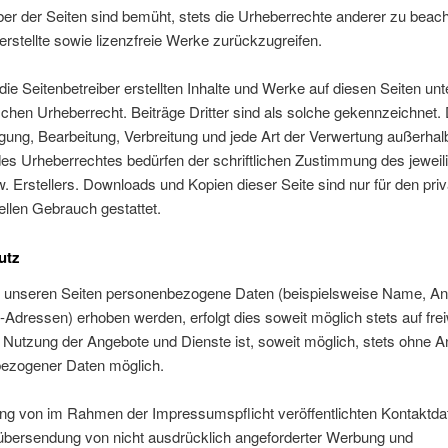
ber der Seiten sind bemüht, stets die Urheberrechte anderer zu beac
 erstellte sowie lizenzfreie Werke zurückzugreifen.
die Seitenbetreiber erstellten Inhalte und Werke auf diesen Seiten unt
hen Urheberrecht. Beiträge Dritter sind als solche gekennzeichnet. 
tigung, Bearbeitung, Verbreitung und jede Art der Verwertung außerhal
es Urheberrechtes bedürfen der schriftlichen Zustimmung des jeweil
. Erstellers. Downloads und Kopien dieser Seite sind nur für den priv
llen Gebrauch gestattet.
utz
f unseren Seiten personenbezogene Daten (beispielsweise Name, Ans
-Adressen) erhoben werden, erfolgt dies soweit möglich stets auf freiw
 Nutzung der Angebote und Dienste ist, soweit möglich, stets ohne 
ezogener Daten möglich.
ng von im Rahmen der Impressumspflicht veröffentlichten Kontaktda
 übersendung von nicht ausdrücklich angeforderter Werbung und