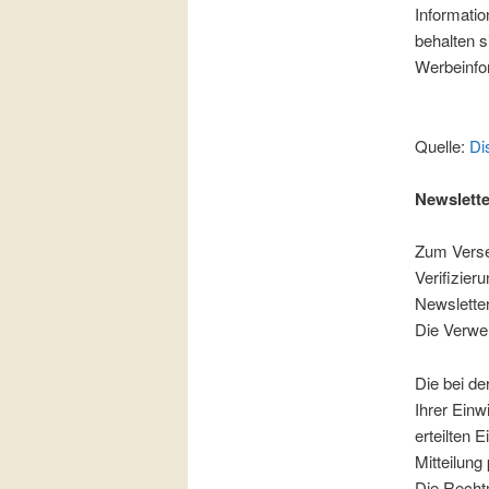
Informatio
behalten s
Werbeinfo
Quelle:
Di
Newslette
Zum Verse
Verifizie
Newsletter
Die Verwen
Die bei d
Ihrer Einwi
erteilten 
Mitteilung
Die Rechtm