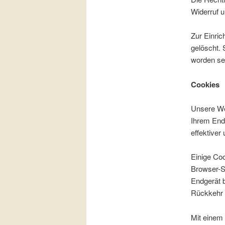
Widerruf u
Zur Einri
gelöscht. 
worden sei
Cookies
Unsere We
Ihrem Endg
effektiver
Einige Co
Browser-Si
Endgerät b
Rückkehr 
Mit einem