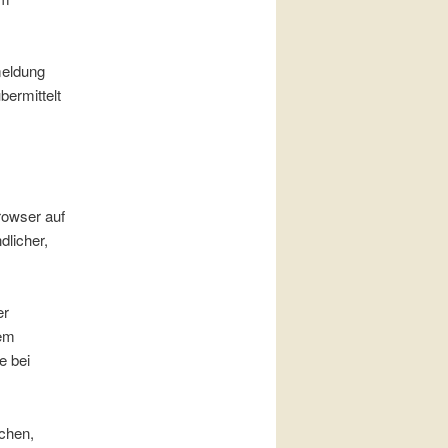
meldung
bermittelt
rowser auf
dlicher,
er
rem
e bei
chen,