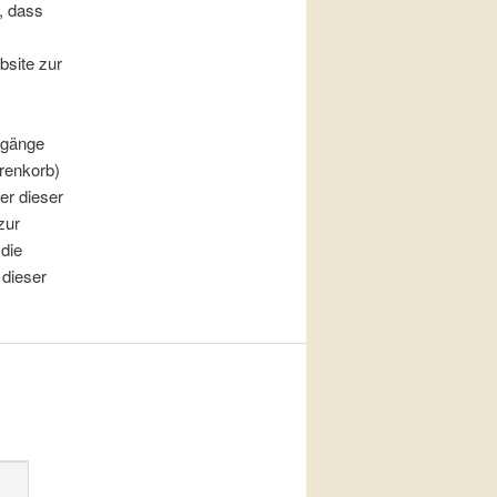
, dass
bsite zur
rgänge
arenkorb)
er dieser
zur
 die
 dieser