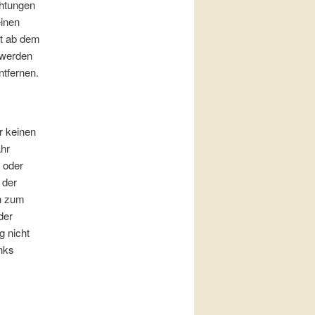
chtungen
einen
st ab dem
 werden
tfernen.
r keinen
ähr
r oder
 der
en zum
der
g nicht
nks