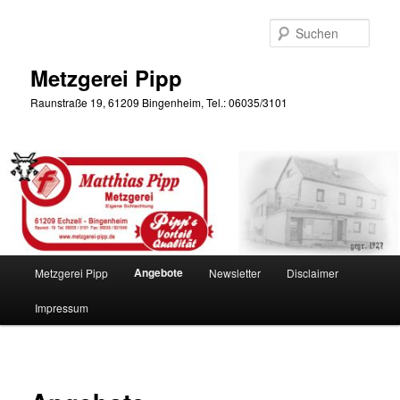
Zum
primären
Such
Inhalt
springen
Metzgerei Pipp
Raunstraße 19, 61209 Bingenheim, Tel.: 06035/3101
Hauptmenü
Angebote
Metzgerei Pipp
Newsletter
Disclaimer
Impressum